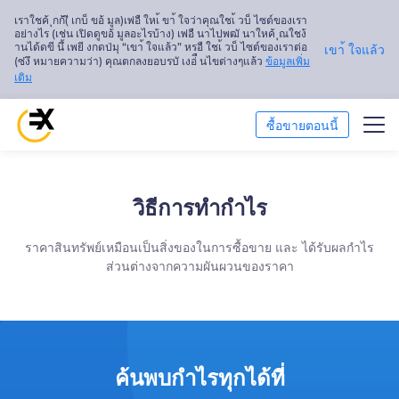
เราใชค้ ุกก้(ี เกบ็ ขอ้ มูล)เพ่อื ใหเ้ ขา้ ใจว่าคุณใชเ้ วบ็ ไซต์ของเรา
อย่างไร (เช่น เปิดดูขอ้ มูลอะไรบ้าง) เพ่อื นาไปพฒั นาใหค้ ุณใชง้
านได้ดขี นึ้ เพยี งกดป่มุ “เขา้ ใจแล้ว” หรอื ใชเ้ วบ็ ไซต์ของเราต่อ
เขา้ ใจแล้ว
(ซ่งึ หมายความว่า) คุณตกลงยอบรบั เงอ่ื นไขต่างๆแล้ว
ข้อมูลเพิ่ม
เติม
ซื้อขายตอนนี้
ซื้อขาย
วิธีการทำกำไร
การวิเคราะห์ตลาด
ราคาสินทรัพย์เหมือนเป็นสิ่งของในการซื้อขาย และ ได้รับผลกำไร
การศึกษา
ส่วนต่างจากความผันผวนของราคา
เกี่ยวกับเรา
ไทย
ค้นพบกำไรทุกได้ที่