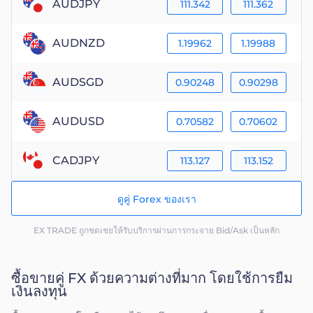
AUDJPY
111.342
111.362
AUDNZD
1.19962
1.19988
AUDSGD
0.90248
0.90298
AUDUSD
0.70582
0.70602
CADJPY
113.127
113.152
ดูคู่ Forex ของเรา
EX TRADE ถูกชดเชยให้รับบริการผ่านการกระจาย Bid/Ask เป็นหลัก
ซื้อขายคู่ FX ด้วยความต่างที่มาก โดยใช้การยืม
เงินลงทุน