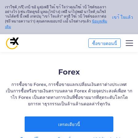
เราใชค้ ุกก้(ี เกบ็ ขอ้ มูล)เพ่อื ใหเ้ ขา้ ใจว่าคุณใชเ้ วบ็ ไซต์ของเรา
อย่างไร (เช่น เปิดดูขอ้ มูลอะไรบ้าง) เพ่อื นาไปพฒั นาใหค้ ุณใชง้
านได้ดขี นึ้ เพยี งกดป่มุ “เขา้ ใจแล้ว” หรอื ใชเ้ วบ็ ไซต์ของเราต่อ
เขา้ ใจแล้ว
(ซ่งึ หมายความว่า) คุณตกลงยอบรบั เงอ่ื นไขต่างๆแล้ว
ข้อมูลเพิ่ม
เติม
ซื้อขายตอนนี้
ซื้อขาย
Forex
การวิเคราะห์ตลาด
การซื้อขาย Forex, การซื้อขายแลกเปลี่ยนเงินตราต่างประเทศ
เป็นการซื้อหรือขายเงินตราบนตลาด Forex ด้วยจุดประสงค์เพื่อท าก
การศึกษา
าไร Forex เป็นตลาดทางการเงินที่ซื้อขายมากที่สุดระดับโลกโด
ยการท าธุรกรรมเป็นล้านล้านดอลล่าร์ทุกวัน
เกี่ยวกับเรา
ไทย
เทรดเดียวนี้