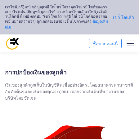
เราใชค้ ุกก้(ี เกบ็ ขอ้ มูล)เพ่อื ใหเ้ ขา้ ใจว่าคุณใชเ้ วบ็ ไซต์ของเรา
อย่างไร (เช่น เปิดดูขอ้ มูลอะไรบ้าง) เพ่อื นาไปพฒั นาใหค้ ุณใชง้
านได้ดขี นึ้ เพยี งกดป่มุ “เขา้ ใจแล้ว” หรอื ใชเ้ วบ็ ไซต์ของเราต่อ
เขา้ ใจแล้ว
(ซ่งึ หมายความว่า) คุณตกลงยอบรบั เงอ่ื นไขต่างๆแล้ว
ข้อมูลเพิ่ม
เติม
ซื้อขายตอนนี้
ซื้อขาย
การปกป้องเงินของลูกค้า
การวิเคราะห์ตลาด
เงินของลูกค้าถูกเก็บในบัญชีสินเชื่ออย่างอิสระโดยธนาคารนานาชาติ
อันดับต้นๆและเงินของคุณจะถูกแบ่งออกจากเงินต้นที่ท างานของ
การศึกษา
บริษัทโดยชัดเจน
เกี่ยวกับเรา
ไทย