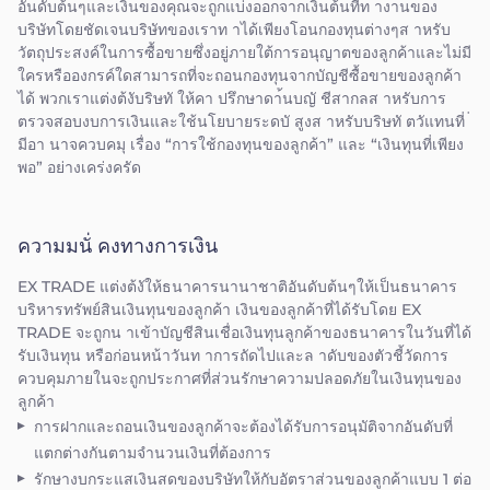
อันดับต้นๆและเงินของคุณจะถูกแบ่งออกจากเงินต้นที่ท างานของ
บริษัทโดยชัดเจนบริษัทของเราท าได้เพียงโอนกองทุนต่างๆส าหรับ
วัตถุประสงค์ในการซื้อขายซึ่งอยู่ภายใต้การอนุญาตของลูกค้าและไม่มี
ใครหรือองกรค์ใดสามารถที่จะถอนกองทุนจากบัญชีซื้อขายของลูกค้า
ได้ พวกเราแต่งต้งับริษทั ให้คา ปรึกษาดา้นบญั ชีสากลส าหรับการ
ตรวจสอบงบการเงินและใช้นโยบายระดบั สูงส าหรับบริษทั ตวัแทนที่ ่
มีอา นาจควบคมุ เรื่อง “การใช้กองทุนของลูกค้า” และ “เงินทุนที่เพียง
พอ” อย่างเคร่งครัด
ความมนั่ คงทางการเงิน
EX TRADE แต่งต้งัให้ธนาคารนานาชาติอันดับต้นๆให้เป็นธนาคาร
บริหารทรัพย์สินเงินทุนของลูกค้า เงินของลูกค้าที่ได้รับโดย EX
TRADE จะถูกน าเข้าบัญชีสินเชื่อเงินทุนลูกค้าของธนาคารในวันที่ได้
รับเงินทุน หรือก่อนหน้าวันท าการถัดไปและล าดับของตัวชี้วัดการ
ควบคุมภายในจะถูกประกาศที่ส่วนรักษาความปลอดภัยในเงินทุนของ
ลูกค้า
การฝากและถอนเงินของลูกค้าจะต้องได้รับการอนุมัติจากอันดับที่
แตกต่างกันตามจำนวนเงินที่ต้องการ
รักษางบกระแสเงินสดของบริษัทให้กับอัตราส่วนของลูกค้าแบบ 1 ต่อ