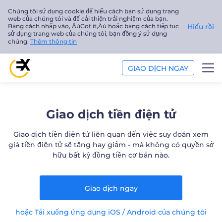
Chúng tôi sử dụng cookie để hiểu cách bạn sử dụng trang
web của chúng tôi và để cải thiện trải nghiệm của bạn.
Bằng cách nhấp vào‚ ÄúGot it‚Äù hoặc bằng cách tiếp tục
Hiểu rồi
sử dụng trang web của chúng tôi, bạn đồng ý sử dụng
chúng.
Thêm thông tin
GIAO DỊCH NGAY
GIAO DỊCH
Giao dịch tiền điện tử
PHÂN TÍCH
Giao dịch tiền điện tử liên quan đến việc suy đoán xem
giá tiền điện tử sẽ tăng hay giảm - mà không có quyền sở
GIÁO DỤC
hữu bất kỳ đồng tiền cơ bản nào.
Công ty
Giao dịch ngay
Tiếng Việt
hoặc Tải xuống ứng dụng iOS / Android của chúng tôi
Trader