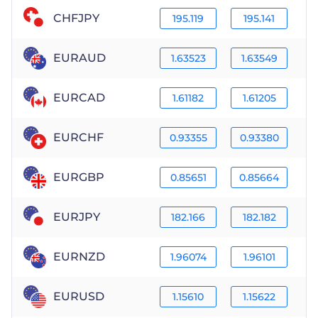
CHFJPY
195.119
195.141
EURAUD
1.63523
1.63549
EURCAD
1.61182
1.61205
EURCHF
0.93355
0.93380
EURGBP
0.85651
0.85664
EURJPY
182.166
182.182
EURNZD
1.96074
1.96101
EURUSD
1.15610
1.15622