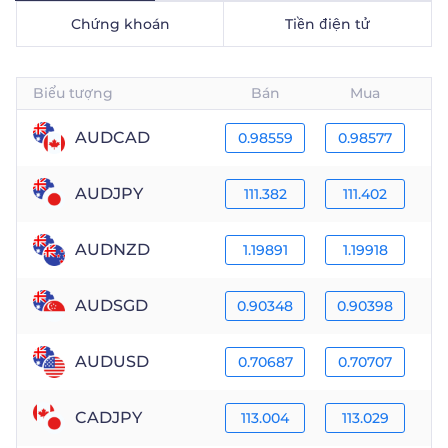
Chứng khoán
Tiền điện tử
Biểu tượng
Bán
Mua
AUDCAD
0.98559
0.98577
AUDJPY
111.382
111.402
AUDNZD
1.19891
1.19918
AUDSGD
0.90348
0.90398
AUDUSD
0.70687
0.70707
CADJPY
113.004
113.029