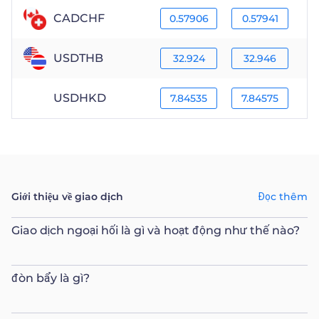
CADCHF
0.57906
0.57941
USDTHB
32.924
32.946
USDHKD
7.84535
7.84575
Giới thiệu về giao dịch
Đọc thêm
Giao dịch ngoại hối là gì và hoạt động như thế nào?
đòn bẩy là gì?